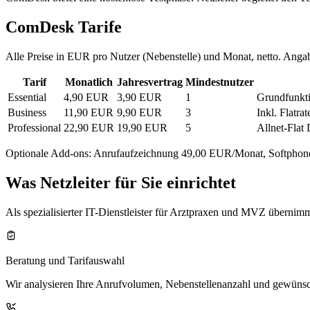
ComDesk Tarife
Alle Preise in EUR pro Nutzer (Nebenstelle) und Monat, netto. Angabe
Tarif
Monatlich
Jahresvertrag
Mindestnutzer
Essential
4,90 EUR
3,90 EUR
1
Grundfunkti
Business
11,90 EUR
9,90 EUR
3
Inkl. Flatra
Professional
22,90 EUR
19,90 EUR
5
Allnet-Flat
Optionale Add-ons: Anrufaufzeichnung 49,00 EUR/Monat, Softphone
Was Netzleiter für Sie einrichtet
Als spezialisierter IT-Dienstleister für Arztpraxen und MVZ überni
Beratung und Tarifauswahl
Wir analysieren Ihre Anrufvolumen, Nebenstellenanzahl und gewünsc