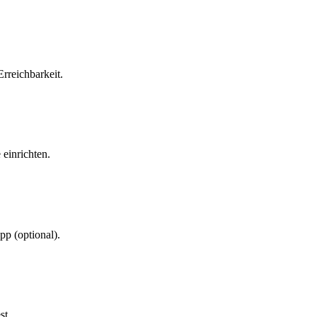
reichbarkeit.
einrichten.
p (optional).
st.