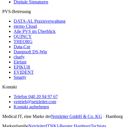
Digitale Signaturen
PVS-Betreuung
DATA-AL Praxisverwaltung
eterno Cloud
Alle PVS im Überblick
QUINCY
THEORG
Data-Cur
Dampsoft DS-Win
charly
Elefant
EPIKUR
EVIDENT
Smarty
Kontakt
Telefon
040 20 94 97 67
vertrieb@netzleiter.com
Kontakt aufnehmen
Medical IT, eine Marke der
Netzleiter GmbH & Co. KG
· Hamburg
Markenfamilie
Netzleiter
ITN
KI-Berater Hamburg
Techiota