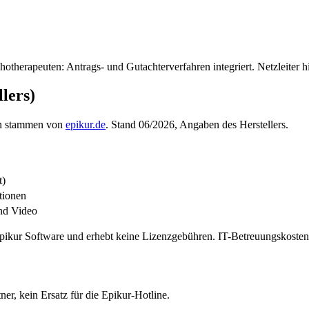
erapeuten: Antrags- und Gutachterverfahren integriert. Netzleiter hil
lers)
ben stammen von
epikur.de
. Stand 06/2026, Angaben des Herstellers.
t)
tionen
nd Video
on Epikur Software und erhebt keine Lizenzgebühren. IT-Betreuungskoste
ner, kein Ersatz für die Epikur-Hotline.