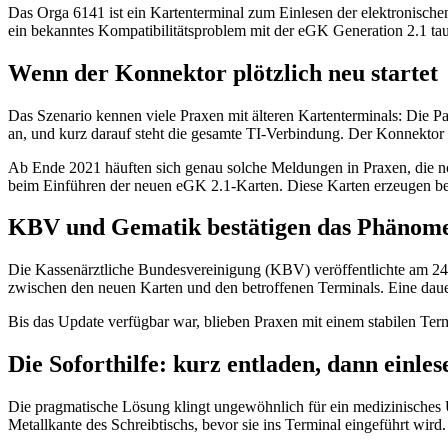
Das Orga 6141 ist ein Kartenterminal zum Einlesen der elektronischen
ein bekanntes Kompatibilitätsproblem mit der eGK Generation 2.1 tau
Wenn der Konnektor plötzlich neu startet
Das Szenario kennen viele Praxen mit älteren Kartenterminals: Die Pat
an, und kurz darauf steht die gesamte TI-Verbindung. Der Konnektor s
Ab Ende 2021 häuften sich genau solche Meldungen in Praxen, die noc
beim Einführen der neuen eGK 2.1-Karten. Diese Karten erzeugen bei
KBV und Gematik bestätigen das Phänom
Die Kassenärztliche Bundesvereinigung (KBV) veröffentlichte am 24.
zwischen den neuen Karten und den betroffenen Terminals. Eine dau
Bis das Update verfügbar war, blieben Praxen mit einem stabilen Term
Die Soforthilfe: kurz entladen, dann einles
Die pragmatische Lösung klingt ungewöhnlich für ein medizinisches 
Metallkante des Schreibtischs, bevor sie ins Terminal eingeführt wird.