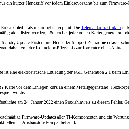
 nur ein kurzer Handgriff vor jedem Einlesevorgang bis zum Firmware-
Einsatz bleibt, als ursprünglich geplant. Die
Telematikinfrastruktur
entw
ßig aktualisiert werden, können bei jeder neuen Kartengeneration ode
Stände, Update-Fristen und Hersteller-Support-Zeiträume erfasst, sc
au dabei, von der Konnektor-Pflege bis zur Kartenterminal-Aktualisi
e ist eine elektrostatische Entladung der eGK Generation 2.1 beim Ei
n?
Karte vor dem Einlegen kurz an einem Metallgegenstand, Heizkörper o
espielt wurde.
ntlichte am 24. Januar 2022 einen Praxishinweis zu diesem Fehler. G
gelmäßige Firmware-Updates aller TI-Komponenten und ein Wartungspl
 aktuellen TI-Ausbaustufe kompatibel sind.