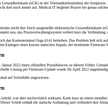
 Gesundheitskarte (eGK) in der Telematikinfrastruktur der Arztpraxis.
cht dort noch immer auf. Medical IT begleitet Praxen bei genau solche
ientin reicht ihre frisch ausgestellte elektronische Gesundheitskarte 
tartet neu, das Praxisverwaltungssystem verliert kurz die Verbindung, 
h das Kartenterminal Orga 6141 betrieben. Das Problem ließ sich auf 
m Einlegen einen kurzen statischen Impuls, der bestimmte Firmware-Ve
en
 Januar 2022 einen offiziellen Praxishinweis zu diesem Fehler. Gemati
erhafte Lösung per Firmware-Update wurde für April 2022 angekündig
inal auf Soforthilfe angewiesen.
en
Umfeld, war aber nachweislich wirksam: Karte kurz an einem metallisc
 Dieser Schritt entlädt die statische Aufladung und verhindert den Abstu