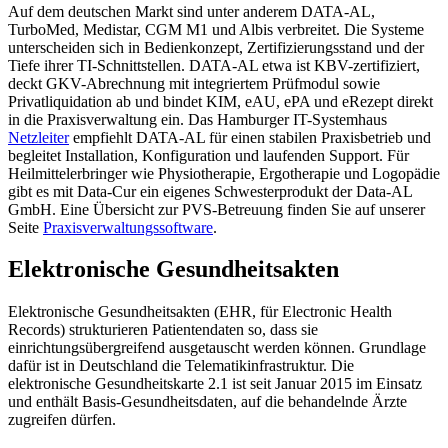
Auf dem deutschen Markt sind unter anderem DATA-AL,
TurboMed, Medistar, CGM M1 und Albis verbreitet. Die Systeme
unterscheiden sich in Bedienkonzept, Zertifizierungsstand und der
Tiefe ihrer TI-Schnittstellen. DATA-AL etwa ist KBV-zertifiziert,
deckt GKV-Abrechnung mit integriertem Prüfmodul sowie
Privatliquidation ab und bindet KIM, eAU, ePA und eRezept direkt
in die Praxisverwaltung ein. Das Hamburger IT-Systemhaus
Netzleiter
empfiehlt DATA-AL für einen stabilen Praxisbetrieb und
begleitet Installation, Konfiguration und laufenden Support. Für
Heilmittelerbringer wie Physiotherapie, Ergotherapie und Logopädie
gibt es mit Data-Cur ein eigenes Schwesterprodukt der Data-AL
GmbH. Eine Übersicht zur PVS-Betreuung finden Sie auf unserer
Seite
Praxisverwaltungssoftware
.
Elektronische Gesundheitsakten
Elektronische Gesundheitsakten (EHR, für Electronic Health
Records) strukturieren Patientendaten so, dass sie
einrichtungsübergreifend ausgetauscht werden können. Grundlage
dafür ist in Deutschland die Telematikinfrastruktur. Die
elektronische Gesundheitskarte 2.1 ist seit Januar 2015 im Einsatz
und enthält Basis-Gesundheitsdaten, auf die behandelnde Ärzte
zugreifen dürfen.