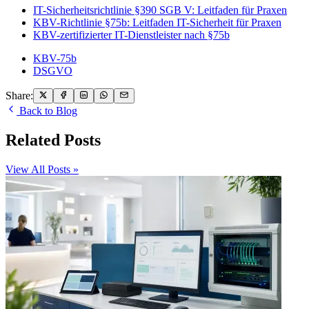
IT-Sicherheitsrichtlinie §390 SGB V: Leitfaden für Praxen
KBV-Richtlinie §75b: Leitfaden IT-Sicherheit für Praxen
KBV-zertifizierter IT-Dienstleister nach §75b
KBV-75b
DSGVO
Share:
Back to Blog
Related Posts
View All Posts »